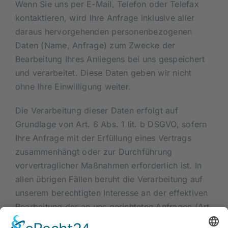
Wenn Sie uns per E-Mail, Telefon oder Telefax
kontaktieren, wird Ihre Anfrage inklusive aller
daraus hervorgehenden personenbezogenen
Daten (Name, Anfrage) zum Zwecke der
Bearbeitung Ihres Anliegens bei uns gespeichert
und verarbeitet. Diese Daten geben wir nicht
ohne Ihre Einwilligung weiter.
Die Verarbeitung dieser Daten erfolgt auf
Grundlage von Art. 6 Abs. 1 lit. b DSGVO, sofern
Ihre Anfrage mit der Erfüllung eines Vertrags
zusammenhängt oder zur Durchführung
vorvertraglicher Maßnahmen erforderlich ist. In
allen übrigen Fällen beruht die Verarbeitung auf
unserem berechtigten Interesse an der effektiven
Bearbeitung der an uns gerichteten Anfragen (Art.
6 Abs. 1 lit. f DSGVO) oder auf Ihrer Einwilligung