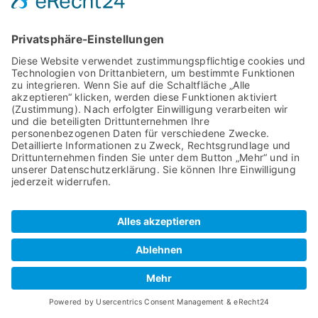
(Art. 6 Abs. 1 lit. a DSGVO) sofern diese
abgefragt wurde; die Einwilligung ist jederzeit
widerrufbar.
Die von Ihnen an uns per Kontaktanfragen
übersandten Daten verbleiben bei uns, bis Sie uns
zur Löschung auffordern, Ihre Einwilligung zur
Speicherung widerrufen oder der Zweck für die
Datenspeicherung entfällt (z. B. nach
abgeschlossener Bearbeitung Ihres Anliegens).
Zwingende gesetzliche Bestimmungen –
insbesondere gesetzliche Aufbewahrungsfristen –
bleiben unberührt.
4. Plugins und Tools
Google Fonts (lokales Hosting)