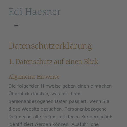
Zum
Edi Haesner
Inhalt
springen
Toggle
Navigation
Home
Datenschutz­erklärung
Leistungen und Therapieansätze
1. Datenschutz auf einen Blick
Allgemeine Hinweise
Ausbildung
Die folgenden Hinweise geben einen einfachen
Überblick darüber, was mit Ihren
Meine Vorträge
personenbezogenen Daten passiert, wenn Sie
diese Website besuchen. Personenbezogene
Kontakt
Daten sind alle Daten, mit denen Sie persönlich
identifiziert werden können. Ausführliche